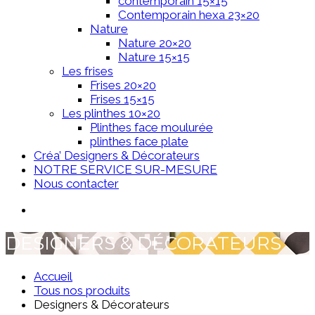
contemporain 15×15
Contemporain hexa 23×20
Nature
Nature 20×20
Nature 15×15
Les frises
Frises 20×20
Frises 15×15
Les plinthes 10×20
Plinthes face moulurée
plinthes face plate
Créa’ Designers & Décorateurs
NOTRE SERVICE SUR-MESURE
Nous contacter
DESIGNERS & DÉCORATEURS
Accueil
Tous nos produits
Designers & Décorateurs