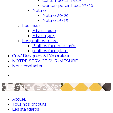
contemporain 15×15
Contemporain hexa 23×20
Nature
Nature 20×20
Nature 15×15
Les frises
Frises 20×20
Frises 15×15
Les plinthes 10×20
Plinthes face moulurée
plinthes face plate
Créa’ Designers & Décorateurs
NOTRE SERVICE SUR-MESURE
Nous contacter
CLASSIQUE 20X20
Accueil
Tous nos produits
Les standards