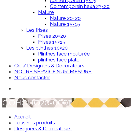
contemporain 15×15
Contemporain hexa 23×20
Nature
Nature 20×20
Nature 15×15
Les frises
Frises 20×20
Frises 15×15
Les plinthes 10×20
Plinthes face moulurée
plinthes face plate
Créa’ Designers & Décorateurs
NOTRE SERVICE SUR-MESURE
Nous contacter
C.OHOUO20-0001
Accueil
Tous nos produits
Designers & Décorateurs