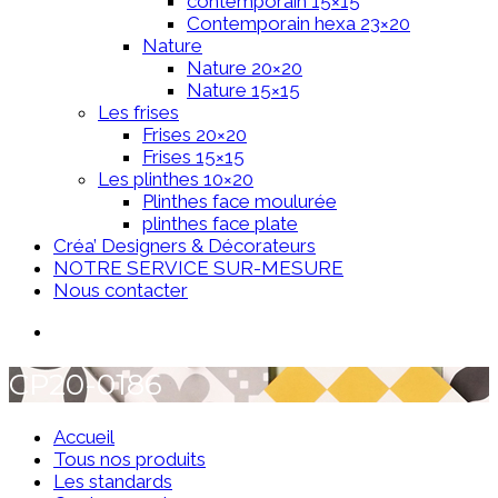
contemporain 15×15
Contemporain hexa 23×20
Nature
Nature 20×20
Nature 15×15
Les frises
Frises 20×20
Frises 15×15
Les plinthes 10×20
Plinthes face moulurée
plinthes face plate
Créa’ Designers & Décorateurs
NOTRE SERVICE SUR-MESURE
Nous contacter
CP20-0186
Accueil
Tous nos produits
Les standards