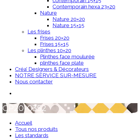
contemporain 15×15
Contemporain hexa 23×20
Nature
Nature 20×20
Nature 15×15
Les frises
Frises 20×20
Frises 15×15
Les plinthes 10×20
Plinthes face moulurée
plinthes face plate
Créa’ Designers & Décorateurs
NOTRE SERVICE SUR-MESURE
Nous contacter
CP20-0352
Accueil
Tous nos produits
Les standards