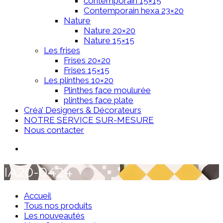
contemporain 15×15
Contemporain hexa 23×20
Nature
Nature 20×20
Nature 15×15
Les frises
Frises 20×20
Frises 15×15
Les plinthes 10×20
Plinthes face moulurée
plinthes face plate
Créa’ Designers & Décorateurs
NOTRE SERVICE SUR-MESURE
Nous contacter
IA20-0424
Accueil
Tous nos produits
Les nouveautés