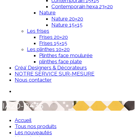
contemporain 15×15
Contemporain hexa 23×20
Nature
Nature 20×20
Nature 15×15
Les frises
Frises 20×20
Frises 15×15
Les plinthes 10×20
Plinthes face moulurée
plinthes face plate
Créa’ Designers & Décorateurs
NOTRE SERVICE SUR-MESURE
Nous contacter
IA20-0435
Accueil
Tous nos produits
Les nouveautés