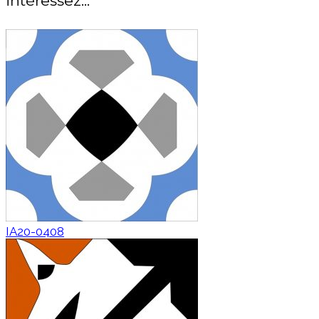
intéressez...
IA20-0408