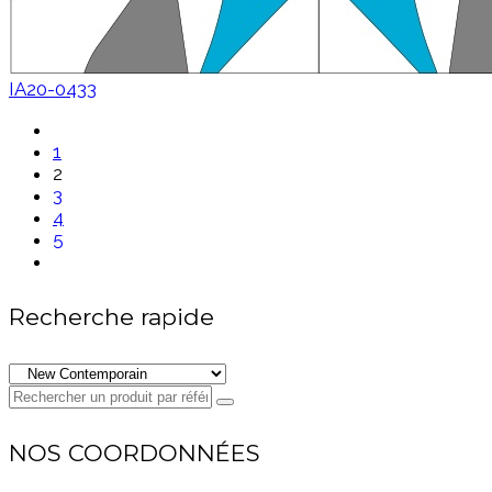
IA20-0433
1
2
3
4
5
Recherche rapide
NOS COORDONNÉES