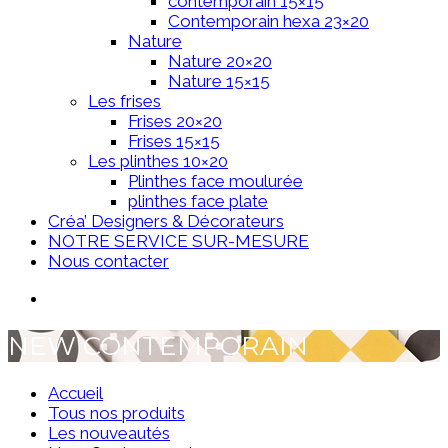
contemporain 15×15
Contemporain hexa 23×20
Nature
Nature 20×20
Nature 15×15
Les frises
Frises 20×20
Frises 15×15
Les plinthes 10×20
Plinthes face moulurée
plinthes face plate
Créa’ Designers & Décorateurs
NOTRE SERVICE SUR-MESURE
Nous contacter
NEW CONTEMPORAIN
Accueil
Tous nos produits
Les nouveautés