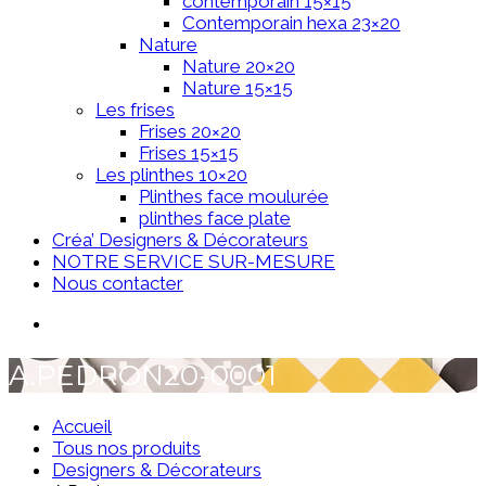
contemporain 15×15
Contemporain hexa 23×20
Nature
Nature 20×20
Nature 15×15
Les frises
Frises 20×20
Frises 15×15
Les plinthes 10×20
Plinthes face moulurée
plinthes face plate
Créa’ Designers & Décorateurs
NOTRE SERVICE SUR-MESURE
Nous contacter
A.PEDRON20-0001
Accueil
Tous nos produits
Designers & Décorateurs